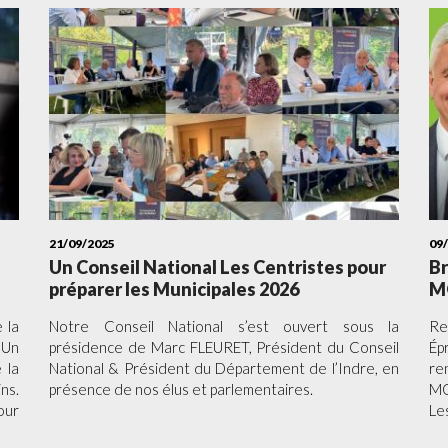
21/09/2025
09
Un Conseil National Les Centristes pour
Br
préparer les Municipales 2026
M
 la
Notre Conseil National s’est ouvert sous la
Re
 Un
présidence de Marc FLEURET, Président du Conseil
Ép
 la
National & Président du Département de l’Indre, en
re
ns.
présence de nos élus et parlementaires.
MO
our
Le