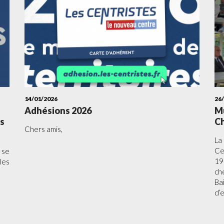
14/01/2026
26
Adhésions 2026
Mu
es
Ch
Chers amis,
La
Ce
 se
19
les
ch
Ba
d’