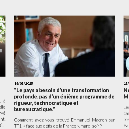
18/05/2025
15
"Le pays a besoin d’une transformation
No
profonde, pas d’un énième programme de
Mu
, à
rigueur, technocratique et
lle
Le
bureaucratique."
rvé
ca
nt.
pr
Comment avez-vous trouvé Emmanuel Macron sur
).
Pa
TF1, « face aux défis de la France », mardi soir ?