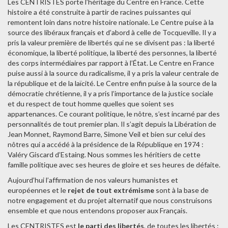
Les CENTRISTES porte l’héritage du Centre en France. Cette
histoire a été construite à partir de racines puissantes qui
remontent loin dans notre histoire nationale. Le Centre puise à la
source des libéraux français et d’abord à celle de Tocqueville. Il y a
pris la valeur première de libertés qui ne se divisent pas : la liberté
économique, la liberté politique, la liberté des personnes, la liberté
des corps intermédiaires par rapport à l’État. Le Centre en France
puise aussi à la source du radicalisme, il y a pris la valeur centrale de
la république et de la laïcité. Le Centre enfin puise à la source de la
démocratie chrétienne, il y a pris l’importance de la justice sociale
et du respect de tout homme quelles que soient ses
appartenances. Ce courant politique, le nôtre, s’est incarné par des
personnalités de tout premier plan. Il s’agit depuis la Libération de
Jean Monnet, Raymond Barre, Simone Veil et bien sur celui des
nôtres qui a accédé à la présidence de la République en 1974 :
Valéry Giscard d’Estaing. Nous sommes les héritiers de cette
famille politique avec ses heures de gloire et ses heures de défaite.
Aujourd’hui l’affirmation de nos valeurs humanistes et
européennes et le
rejet de tout extrémisme
sont à la base de
notre engagement et du projet alternatif que nous construisons
ensemble et que nous entendons proposer aux Français.
Les CENTRISTES est
le parti des libertés
, de toutes les libertés :