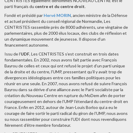
CENTRISTES également dénommés NOUVEAU CENTRE est le
parti français du
centre et du centre droit
.
Fondé et présidé par
Hervé MORIN
, ancien ministre de la Défense
et actuel président du conseil régional de Normandie, Les
CENTRISTES rassemble près de 8000 adhérents, une vingtaine de
parlementaires, plus de 2000 élus locaux, des clubs de réflexion et
un dynamique mouvement de jeunesse. Il dispose d’un
financement autonome.
Issu de l’
UDF
, Les CENTRISTES s’est construit en trois dates
fondamentales. En 2002, nous avons fait partie avec François
Bayrou de celles et ceux qui ont refusé le projet d’un parti unique
de la droite et du centre, l’UMP, pressentant qu’il y avait trop de
divergences idéologiques entre ces familles politiques pour les
réunir en une seule. En 2007, nous avons refusé de suivre François
Bayrou dans sa dérive d’une alliance avec le Parti socialiste par la
création du Nouveau Centre en rupture du MoDem afin de porter
courageusement en dehors de l’UMP l’étendard du centre-droit en
France. Enfin en 2012, autour de Jean-Louis Borloo qui a eu le
courage de faire sortir le parti radical du giron de l’UMP, nous avons
su nous rassembler pour construire l’UDI dont nous revendiquons
fièrement d’être membre fondateur.