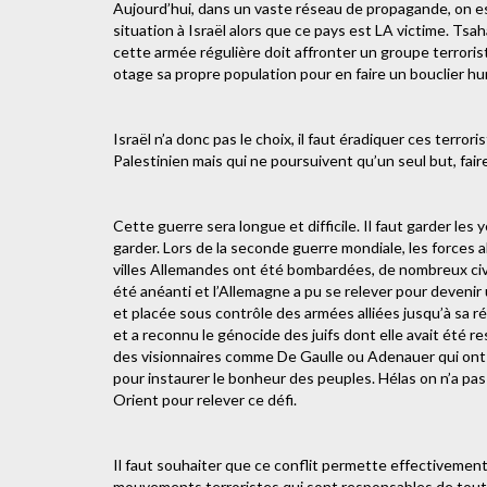
Aujourd’hui, dans un vaste réseau de propagande, on ess
situation à Israël alors que ce pays est LA victime. Ts
cette armée régulière doit affronter un groupe terrori
otage sa propre population pour en faire un bouclier hu
Israël n’a donc pas le choix, il faut éradiquer ces terror
Palestinien mais qui ne poursuivent qu’un seul but, faire
Cette guerre sera longue et difficile. Il faut garder les
garder. Lors de la seconde guerre mondiale, les forces al
villes Allemandes ont été bombardées, de nombreux civils
été anéanti et l’Allemagne a pu se relever pour deveni
et placée sous contrôle des armées alliées jusqu’à sa ré
et a reconnu le génocide des juifs dont elle avait été 
des visionnaires comme De Gaulle ou Adenauer qui ont co
pour instaurer le bonheur des peuples. Hélas on n’a p
Orient pour relever ce défi.
Il faut souhaiter que ce conflit permette effectivement, 
mouvements terroristes qui sont responsables de toutes