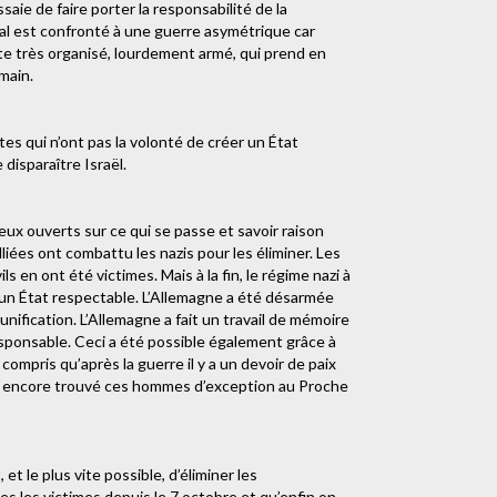
aie de faire porter la responsabilité de la
ahal est confronté à une guerre asymétrique car
ste très organisé, lourdement armé, qui prend en
main.
istes qui n’ont pas la volonté de créer un État
 disparaître Israël.
 yeux ouverts sur ce qui se passe et savoir raison
liées ont combattu les nazis pour les éliminer. Les
 en ont été victimes. Mais à la fin, le régime nazi à
r un État respectable. L’Allemagne a été désarmée
unification. L’Allemagne a fait un travail de mémoire
responsable. Ceci a été possible également grâce à
mpris qu’après la guerre il y a un devoir de paix
as encore trouvé ces hommes d’exception au Proche
et le plus vite possible, d’éliminer les
 les victimes depuis le 7 octobre et qu’enfin on