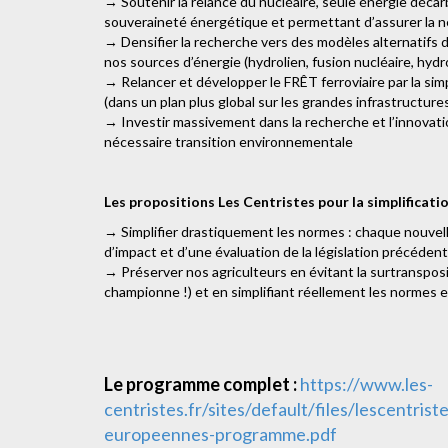
→ Soutenir la relance du nucléaire, seule énergie déc
souveraineté énergétique et permettant d’assurer la n
→ Densifier la recherche vers des modèles alternatifs 
nos sources d’énergie (hydrolien, fusion nucléaire, hyd
→ Relancer et développer le FRÊT ferroviaire par la simpl
(dans un plan plus global sur les grandes infrastructu
→ Investir massivement dans la recherche et l’innovati
nécessaire transition environnementale
Les propositions Les Centristes pour la simplificati
→ Simplifier drastiquement les normes : chaque nouvell
d’impact et d’une évaluation de la législation précéden
→ Préserver nos agriculteurs en évitant la surtransposi
championne !) et en simplifiant réellement les normes 
Le programme complet :
https://www.les-
centristes.fr/sites/default/files/lescentri
europeennes-programme.pdf