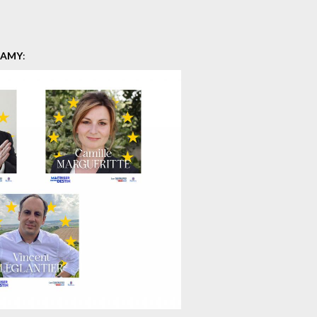
LLAMY
: