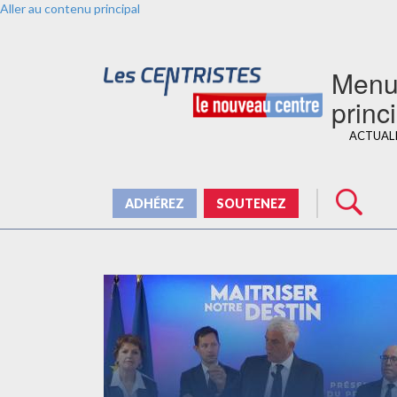
Aller au contenu principal
Men
princ
ACTUAL
ADHÉREZ
SOUTENEZ