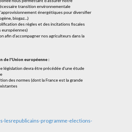
arbonée nous permettant d’assurer notre
écessaire transition environnementale
d’approvisionnement énergétiques pour diversifier
rogène, biogaz…)
ification des règles et des incitations fiscales
res européennes)
on afin d’accompagner nos agriculteurs dans la
on de l'Union européenne :
e législation devra être précédée d’une étude
te
tion des normes (dont la France est la grande
existantes
stes-lesrepublicains-programme-elections-