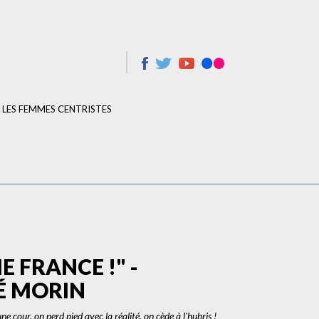
LES FEMMES CENTRISTES
E FRANCE !" -
É MORIN
cour, on perd pied avec la réalité, on cède à l'hubris !