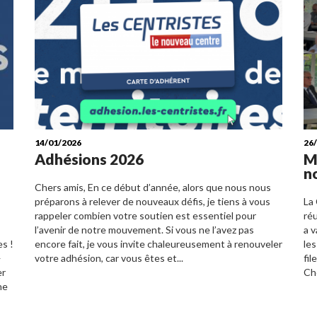
14/01/2026
26
Adhésions 2026
M
n
Chers amis, En ce début d’année, alors que nous nous
préparons à relever de nouveaux défis, je tiens à vous
La
rappeler combien votre soutien est essentiel pour
réu
l’avenir de notre mouvement. Si vous ne l’avez pas
a v
es !
encore fait, je vous invite chaleureusement à renouveler
le
—
votre adhésion, car vous êtes et...
fil
er
Che
he