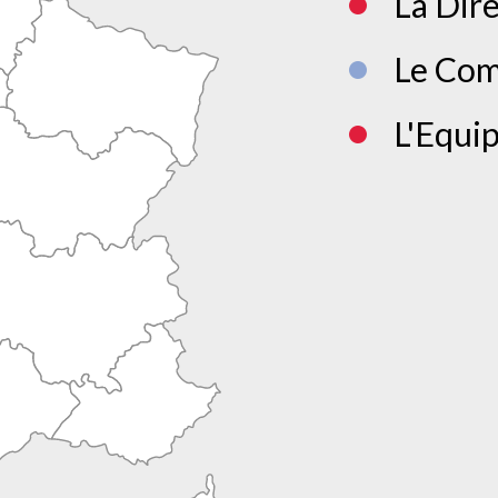
La Dir
Le Com
L'Equi