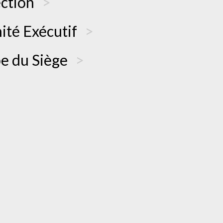
ection
ité Exécutif
pe du Siège