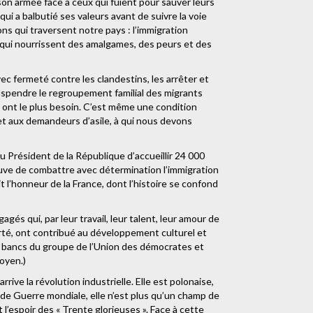
son armée face à ceux qui fuient pour sauver leurs
qui a balbutié ses valeurs avant de suivre la voie
ns qui traversent notre pays : l’immigration
n qui nourrissent des amalgames, des peurs et des
ec fermeté contre les clandestins, les arrêter et
spendre le regroupement familial des migrants
n ont le plus besoin. C’est même une condition
 et aux demandeurs d’asile, à qui nous devons
 Président de la République d’accueillir 24 000
uve de combattre avec détermination l’immigration
t l’honneur de la France, dont l’histoire se confond
és qui, par leur travail, leur talent, leur amour de
erté, ont contribué au développement culturel et
 bancs du groupe de l’Union des démocrates et
toyen.)
arrive la révolution industrielle. Elle est polonaise,
de Guerre mondiale, elle n’est plus qu’un champ de
t l’espoir des « Trente glorieuses ». Face à cette