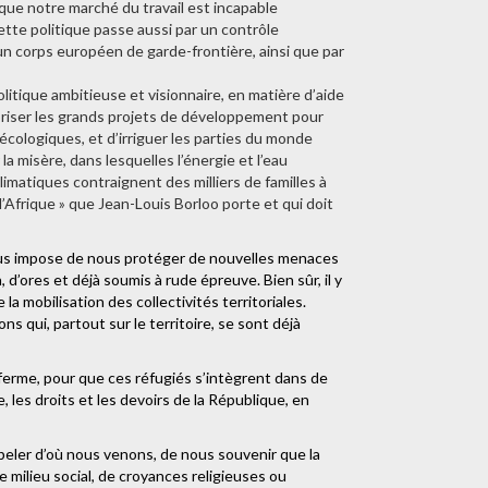
 que notre marché du travail est incapable
ette politique passe aussi par un contrôle
un corps européen de garde-frontière, ainsi que par
litique ambitieuse et visionnaire, en matière d’aide
voriser les grands projets de développement pour
cologiques, et d’irriguer les parties du monde
a misère, dans lesquelles l’énergie et l’eau
matiques contraignent des milliers de familles à
r l’Afrique » que Jean-Louis Borloo porte et qui doit
l nous impose de nous protéger de nouvelles menaces
d’ores et déjà soumis à rude épreuve. Bien sûr, il y
a mobilisation des collectivités territoriales.
s qui, partout sur le territoire, se sont déjà
ce ferme, pour que ces réfugiés s’intègrent dans de
, les droits et les devoirs de la République, en
peler d’où nous venons, de nous souvenir que la
e milieu social, de croyances religieuses ou