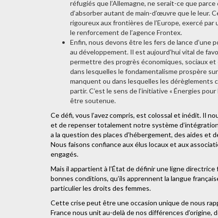
réfugiés que l’Allemagne, ne serait-ce que parce
d’absorber autant de main-d’œuvre que le leur. C
rigoureux aux frontières de l’Europe, exercé par 
le renforcement de l’agence Frontex.
Enfin, nous devons être les fers de lance d’une po
au développement. Il est aujourd’hui vital de fa
permettre des progrès économiques, sociaux et é
dans lesquelles le fondamentalisme prospère sur l
manquent ou dans lesquelles les dérèglements cli
partir. C’est le sens de l’initiative « Énergies pou
être soutenue.
Ce défi, vous l’avez compris, est colossal et inédit. I
et de repenser totalement notre système d’intégration, 
a la question des places d’hébergement, des aides et de l
Nous faisons confiance aux élus locaux et aux association
engagés.
Mais il appartient à l’État de définir une ligne directri
bonnes conditions, qu’ils apprennent la langue française
particulier les droits des femmes.
Cette crise peut être une occasion unique de nous rap
France nous unit au-delà de nos différences d’origine, d