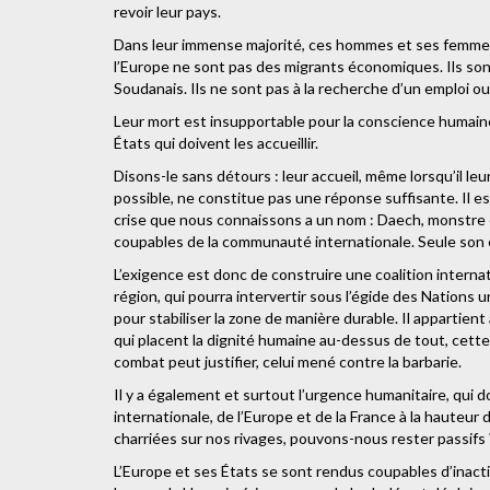
revoir leur pays.
Dans leur immense majorité, ces hommes et ses femmes 
l’Europe ne sont pas des migrants économiques. Ils son
Soudanais. Ils ne sont pas à la recherche d’un emploi o
Leur mort est insupportable pour la conscience humaine
États qui doivent les accueillir.
Disons-le sans détours : leur accueil, même lorsqu’il leu
possible, ne constitue pas une réponse suffisante. Il es
crise que nous connaissons a un nom : Daech, monstre 
coupables de la communauté internationale. Seule son é
L’exigence est donc de construire une coalition internati
région, qui pourra intervertir sous l’égide des Nations 
pour stabiliser la zone de manière durable. Il appartient
qui placent la dignité humaine au-dessus de tout, cette 
combat peut justifier, celui mené contre la barbarie.
Il y a également et surtout l’urgence humanitaire, qui
internationale, de l’Europe et de la France à la hauteur 
charriées sur nos rivages, pouvons-nous rester passifs
L’Europe et ses États se sont rendus coupables d’inact