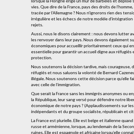
lorsque la Hongrie érige un mur de barbelés et déploie 
vies. Que dire de la France, pays des droits de l’homme, 
tracée par l’Allemagne ? Nous n’ignorons rien des tensio
irrégulière et les échecs de notre modèle d’intégratio
rejets.
Aussi, nous le disons clairement : nous devons lutter av
les renvoyer dans leur pays. Nous devons également su
économiques pour accueillir prioritairement ceux qui e
essentielle pour garantir un accueil digne aux réfugiés
protection.
Nous soutenons la décision tardive, mais courageuse, du
réfugiés et nous saluons la volonté de Bernard Cazene
illégale. Nous soutenons cette décision parce qu’elle fai
avec celle de l’immigration.
Que serait la France sans les immigrés anonymes ou engag
la République, leur sang versé pour défendre notre lib
économique de notre pays ? (Applaudissements sur les
indépendants et du groupe socialiste, républicain et ci
La France est plurielle. Elle est belge et italienne quand 
russe et arménienne, lorsque, au lendemain de la Secon
ruines. Elle est espagnole et africaine lorsqu’elle connaî