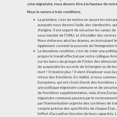
crise migratoire, nous devons être à la hauteur de notre
Nous le serons à trois conditions.
La première, c’est de mettre en œuvre les mécan
auxquels nous devons l’asile, des clandestins, qu
d’origine. Il est urgent de sécuriser les camps de
sous mandat de l’ONU, et d’installer des centres d
Nous éviterons ainsi les drames, en instruisant 
également contenir la poussée de l’immigration ir
La deuxième condition, c’est de créer une politiq
propos le travail effectué par notre collègue Arn
sur les bancs du groupe de l’Union des démocrate
de suspendre les accords de Schengen ou de les 
mort ! Il n’existe plus ! Il vient d’exploser sous 
retour des frontières. En réalité, si nous sommes
Européens, qui ont choisi d’avoir des frontières
une politique migratoire commune et de sécurise
de frontières supplémentaires, mais d’une Europe
migratoire commune passera par le recensemen
par l’harmonisation urgente des systèmes de trai
compte précise des spécificités de chaque État, afi
l’effort d’accueil en fonction de leurs capacités.