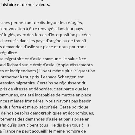
 histoire et de nos valeurs.
ismes permettant de distinguer les réfugiés,
i ont vocation à être renvoyés dans leur pays
 réfugiés, avec des forces d’interposition placées
’accueils dans les pays d’origine ou de transit.
les demandes d’asile sur place et nous pourrons
régulière.
ue migratoire et d’asile commune. Je salue à ce
aud Richard sur le droit d’asile. (Applaudissements
s et indépendants.) Il n’est même plus ici question
préserver à tout prix. L’espace Schengen est
la pression migratoire. Certains se réjouissent du
 pris de vitesse et débordés, c’est parce que les
 communes, ont été incapables de mettre en place
r ces mêmes frontières. Nous n’avons pas besoin
 plus forte et mieux sécurisée. Cette politique
t de nos besoins démographiques et économiques,
tements des demandes d’asile et par la prise en
n qu’ils participent tous – je dis bien tous ! – à
 La France ne peut accueillir le même nombre de