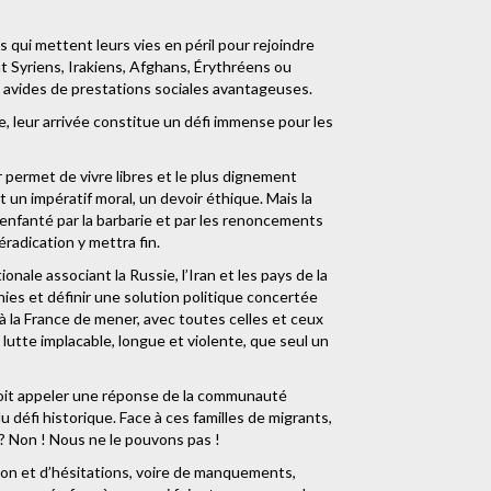
qui mettent leurs vies en péril pour rejoindre
t Syriens, Irakiens, Afghans, Érythréens ou
u avides de prestations sociales avantageuses.
, leur arrivée constitue un défi immense pour les
r permet de vivre libres et le plus dignement
t un impératif moral, un devoir éthique. Mais la
enfanté par la barbarie et par les renoncements
radication y mettra fin.
onale associant la Russie, l’Iran et les pays de la
unies et définir une solution politique concertée
 à la France de mener, avec toutes celles et ceux
lutte implacable, longue et violente, que seul un
 doit appeler une réponse de la communauté
du défi historique. Face à ces familles de migrants,
 ? Non ! Nous ne le pouvons pas !
ion et d’hésitations, voire de manquements,